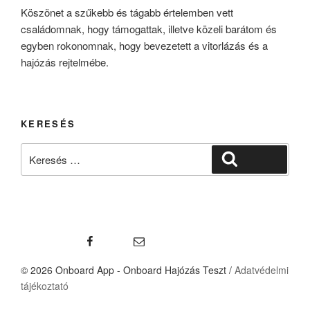
Köszönet a szűkebb és tágabb értelemben vett
családomnak, hogy támogattak, illetve közeli barátom és
egyben rokonomnak, hogy bevezetett a vitorlázás és a
hajózás rejtelmébe.
KERESÉS
Keresés
Keresés
a
következő
kifejezésre:
Facebook
Email
© 2026 Onboard App - Onboard Hajózás Teszt /
Adatvédelmi
tájékoztató