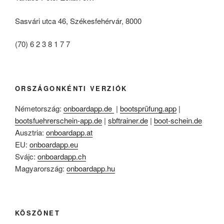
Sasvári utca 46, Székesfehérvár, 8000
(70) 6 2 3 8 1 7 7
ORSZÁGONKÉNTI VERZIÓK
Németország:
onboardapp.de
|
bootsprüfung.app
|
bootsfuehrerschein-app.de
|
sbftrainer.de
|
boot-schein.de
Ausztria:
onboardapp.at
EU:
onboardapp.eu
Svájc:
onboardapp.ch
Magyarország:
onboardapp.hu
KÖSZÖNET