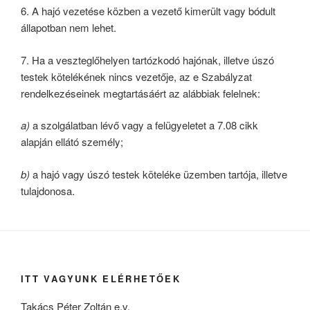
6. A hajó vezetése közben a vezető kimerült vagy bódult
állapotban nem lehet.
7. Ha a veszteglőhelyen tartózkodó hajónak, illetve úszó
testek kötelékének nincs vezetője, az e Szabályzat
rendelkezéseinek megtartásáért az alábbiak felelnek:
a)
a szolgálatban lévő vagy a felügyeletet a 7.08 cikk
alapján ellátó személy;
b)
a hajó vagy úszó testek köteléke üzemben tartója, illetve
tulajdonosa.
ITT VAGYUNK ELÉRHETŐEK
Takács Péter Zoltán e.v.