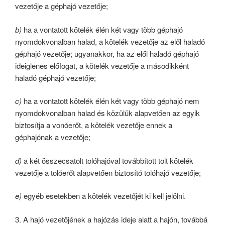
vezetője a géphajó vezetője;
b)
ha a vontatott kötelék élén két vagy több géphajó
nyomdokvonalban halad, a kötelék vezetője az elől haladó
géphajó vezetője; ugyanakkor, ha az elől haladó géphajó
ideiglenes előfogat, a kötelék vezetője a másodikként
haladó géphajó vezetője;
c)
ha a vontatott kötelék élén két vagy több géphajó nem
nyomdokvonalban halad és közülük alapvetően az egyik
biztosítja a vonóerőt, a kötelék vezetője ennek a
géphajónak a vezetője;
d)
a két összecsatolt tolóhajóval továbbított tolt kötelék
vezetője a tolóerőt alapvetően biztosító tolóhajó vezetője;
e)
egyéb esetekben a kötelék vezetőjét ki kell jelölni.
3. A hajó vezetőjének a hajózás ideje alatt a hajón, továbbá