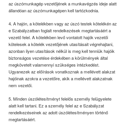
az úszómunkagép vezetőjének a munkavégzés ideje alatt
állandóan az úszómunkagépen kell tartózkodnia.
4. A hajón, a kötelékben vagy az úszó testek kötelékén az
e Szabályzatban foglalt rendelkezések megtartásáért a
vezető felel. A kötelékben levő vontatott hajók vezetői
kötelesek a kötelék vezetőjének utasításait végrehajtani,
azonban ilyen utasítások nélkül is meg kell tenniük hajóik
biztonságos vezetése érdekében a körülmények által
megkövetelt valamennyi szükséges intézkedést.
Ugyanezek az előírások vonatkoznak a mellévett alakzat
hajóinak azokra a vezetőire, akik a mellévett alakzatnak
nem vezetői.
5. Minden úszólétesítményt felelős személy felügyelete
alatt kell tartani. Ez a személy felel az e Szabályzat
rendelkezéseinek az adott úszólétesítményen történő
megtartásáért.