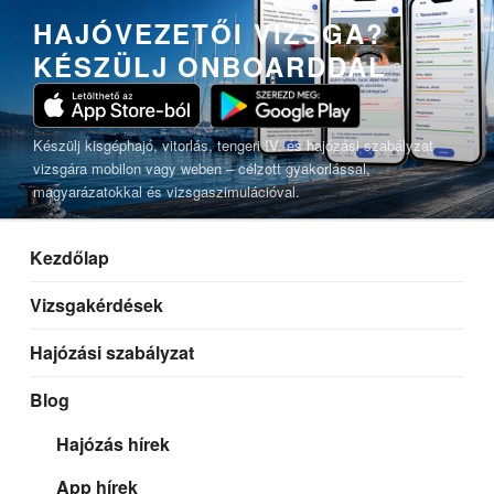
Tartalomhoz
HAJÓVEZETŐI VIZSGA?
KÉSZÜLJ ONBOARDDAL
Készülj kisgéphajó, vitorlás, tengeri IV. és hajózási szabályzat
vizsgára mobilon vagy weben – célzott gyakorlással,
magyarázatokkal és vizsgaszimulációval.
Kezdőlap
Vizsgakérdések
Hajózási szabályzat
Blog
Hajózás hírek
App hírek