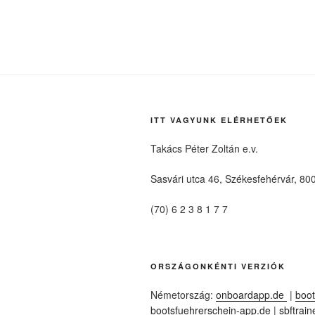
ITT VAGYUNK ELÉRHETŐEK
Takács Péter Zoltán e.v.
Sasvári utca 46, Székesfehérvár, 80
(70) 6 2 3 8 1 7 7
ORSZÁGONKÉNTI VERZIÓK
Németország:
onboardapp.de
|
boot
bootsfuehrerschein-app.de
|
sbftrain