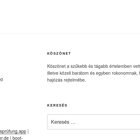
KÖSZÖNET
Köszönet a szűkebb és tágabb értelemben vet
illetve közeli barátom és egyben rokonomnak, h
00
hajózás rejtelmébe.
KERESÉS
Keresés
a
sprüfung.app
|
következő
er.de
|
boot-
kifejezésre: