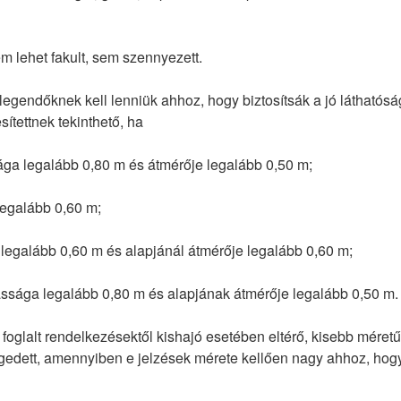
em lehet fakult, sem szennyezett.
legendőknek kell lenniük ahhoz, hogy biztosítsák a jó láthatóságo
sítettnek tekinthető, ha
ga legalább 0,80 m és átmérője legalább 0,50 m;
legalább 0,60 m;
egalább 0,60 m és alapjánál átmérője legalább 0,60 m;
ssága legalább 0,80 m és alapjának átmérője legalább 0,50 m.
foglalt rendelkezésektől kishajó esetében eltérő, kisebb méretű
dett, amennyiben e jelzések mérete kellően nagy ahhoz, hogy