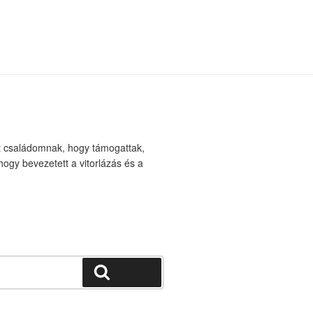
t családomnak, hogy támogattak,
ogy bevezetett a vitorlázás és a
Keresés