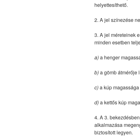
helyettesíthető.
2. A jel színezése n
3. A jel méreteinek e
minden esetben telje
a)
a henger magassá
b)
a gömb átmérője 
c)
a kúp magassága l
d)
a kettős kúp maga
4. A 3. bekezdésben 
alkalmazása megenge
biztosított legyen.