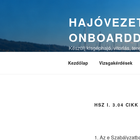
Tartalomhoz
HAJÓVEZET
ONBOARD
Készülj kisgéphajó, vitorlás, te
magyarázatokkal és vizsgaszimu
Kezdőlap
Vizsgakérdések
HSZ I. 3.04 CI
1. Az e Szabályzatba