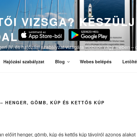
ŐI VIZSGA? KÉSZÜLJ
DAL
ngeri IV. és hajózási szabályzat vizsgára mobilon vagy weben – c
lációval.
Hajózási szabályzat
Blog
Webes belépés
Letölt
KK – HENGER, GÖMB, KÚP ÉS KETTŐS KÚP
n előírt henger, gömb, kúp és kettős kúp távolról azonos alakot