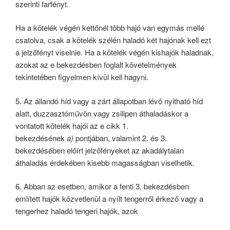
szerinti farfényt.
Ha a kötelék végén kettőnél több hajó van egymás mellé
csatolva, csak a kötelék szélén haladó két hajónak kell ezt
a jelzőfényt viselnie. Ha a kötelék végén kishajók haladnak,
azokat az e bekezdésben foglalt követelmények
tekintetében figyelmen kívül kell hagyni.
5. Az állandó híd vagy a zárt állapotban lévő nyitható híd
alatt, duzzasztóművön vagy zsilipen áthaladáskor a
vontatott kötelék hajói az e cikk 1.
bekezdésének
a)
pontjában, valamint 2. és 3.
bekezdésében előírt jelzőfényeket az akadálytalan
áthaladás érdekében kisebb magasságban viselhetik.
6. Abban az esetben, amikor a fenti 3. bekezdésben
említett hajók közvetlenül a nyílt tengerről érkező vagy a
tengerhez haladó tengeri hajók, azok