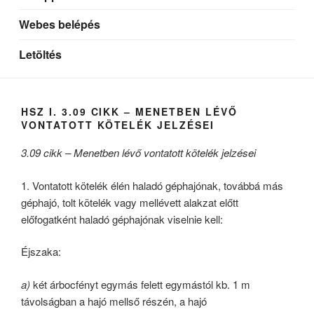
Webes belépés
Letöltés
HSZ I. 3.09 CIKK – MENETBEN LÉVŐ
VONTATOTT KÖTELÉK JELZÉSEI
3.09 cikk – Menetben lévő vontatott kötelék jelzései
1. Vontatott kötelék élén haladó géphajónak, továbbá más
géphajó, tolt kötelék vagy mellévett alakzat előtt
előfogatként haladó géphajónak viselnie kell:
Éjszaka:
a)
két árbocfényt egymás felett egymástól kb. 1 m
távolságban a hajó mellső részén, a hajó