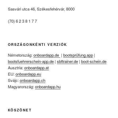
Sasvári utca 46, Székesfehérvár, 8000
(70) 6 2 3 8 1 7 7
ORSZÁGONKÉNTI VERZIÓK
Németország:
onboardapp.de
|
bootsprüfung.app
|
bootsfuehrerschein-app.de
|
sbftrainer.de
|
boot-schein.de
Ausztria:
onboardapp.at
EU:
onboardapp.eu
Svájc:
onboardapp.ch
Magyarország:
onboardapp.hu
KÖSZÖNET