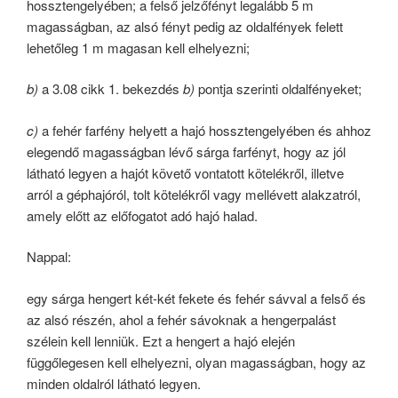
hossztengelyében; a felső jelzőfényt legalább 5 m
magasságban, az alsó fényt pedig az oldalfények felett
lehetőleg 1 m magasan kell elhelyezni;
b)
a 3.08 cikk 1. bekezdés
b)
pontja szerinti oldalfényeket;
c)
a fehér farfény helyett a hajó hossztengelyében és ahhoz
elegendő magasságban lévő sárga farfényt, hogy az jól
látható legyen a hajót követő vontatott kötelékről, illetve
arról a géphajóról, tolt kötelékről vagy mellévett alakzatról,
amely előtt az előfogatot adó hajó halad.
Nappal:
egy sárga hengert két-két fekete és fehér sávval a felső és
az alsó részén, ahol a fehér sávoknak a hengerpalást
szélein kell lenniük. Ezt a hengert a hajó elején
függőlegesen kell elhelyezni, olyan magasságban, hogy az
minden oldalról látható legyen.