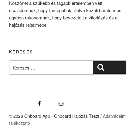
Köszönet a szűkebb és tágabb értelemben vett
családomnak, hogy támogattak, illetve közeli barátom és
egyben rokonomnak, hogy bevezetett a vitorlázás és a
hajózás rejtelmébe.
KERESÉS
Keresés
Keresés
a
következő
kifejezésre:
Facebook
Email
© 2026 Onboard App - Onboard Hajózás Teszt /
Adatvédelmi
tájékoztató