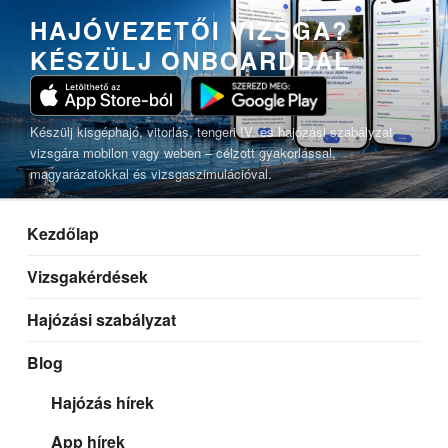
Tartalomhoz
HAJÓVEZETŐI VIZSGA?
KÉSZÜLJ ONBOARDDAL
Készülj kisgéphajó, vitorlás, tengeri IV. és hajózási szabályzat
vizsgára mobilon vagy weben – célzott gyakorlással,
magyarázatokkal és vizsgaszimulációval.
Kezdőlap
Vizsgakérdések
Hajózási szabályzat
Blog
Hajózás hírek
App hírek