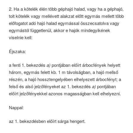
2. Ha a kötelék élén több géphajó halad, vagy ha a géphajó,
tolt kötelék vagy mellévett alakzat előtt egymás mellett több
előfogatot adó hajó halad egymással összecsatolva vagy
egymástól függetlenül, akkor e hajók mindegyikének
viselnie kell:
Éjszaka:
a fenti 1. bekezdés
a)
pontjában előírt árbocfények helyett
három, egymás felett kb. 1 m távolságban, a hajó mellső
részén, a hajó hossztengelyében elhelyezett árbocfényt; a
felső és alsó jelzőfényeket az 1. bekezdés
a)
pontjában
előírt jelzőfényekkel azonos magasságban kell elhelyezni.
Nappal:
az 1. bekezdésben előírt sárga hengert.