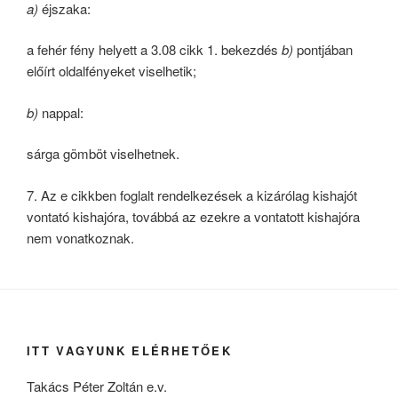
a)
éjszaka:
a fehér fény helyett a 3.08 cikk 1. bekezdés
b)
pontjában
előírt oldalfényeket viselhetik;
b)
nappal:
sárga gömböt viselhetnek.
7. Az e cikkben foglalt rendelkezések a kizárólag kishajót
vontató kishajóra, továbbá az ezekre a vontatott kishajóra
nem vonatkoznak.
ITT VAGYUNK ELÉRHETŐEK
Takács Péter Zoltán e.v.