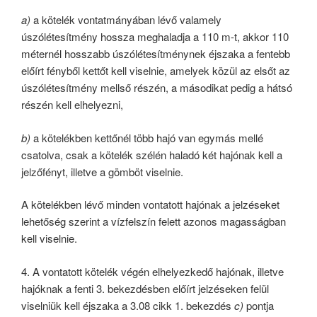
a)
a kötelék vontatmányában lévő valamely
úszólétesítmény hossza meghaladja a 110 m-t, akkor 110
méternél hosszabb úszólétesítménynek éjszaka a fentebb
előírt fényből kettőt kell viselnie, amelyek közül az elsőt az
úszólétesítmény mellső részén, a másodikat pedig a hátsó
részén kell elhelyezni,
b)
a kötelékben kettőnél több hajó van egymás mellé
csatolva, csak a kötelék szélén haladó két hajónak kell a
jelzőfényt, illetve a gömböt viselnie.
A kötelékben lévő minden vontatott hajónak a jelzéseket
lehetőség szerint a vízfelszín felett azonos magasságban
kell viselnie.
4. A vontatott kötelék végén elhelyezkedő hajónak, illetve
hajóknak a fenti 3. bekezdésben előírt jelzéseken felül
viselniük kell éjszaka a 3.08 cikk 1. bekezdés
c)
pontja