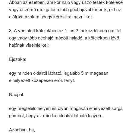
Abban az esetben, amikor hajó vagy úszó testek köteléke
vagy úszómű mozgatása több géphajóval történik, ezt az
előírást azok mindegyikére alkalmazni kell.
3. A vontatott kötelékben az 1. és 2. bekezdésben említett
egy vagy több géphajó mögött haladó, a kötelékben lévő
hajónak viselnie kell:
Éjszaka:
egy minden oldalról látható, legalább 5 m magasan
elhelyezett közepesen erős fényt.
Nappal:
egy megfelelő helyen és olyan magasan elhelyezett sárga
gömböt, hogy az minden oldalról látható legyen.
Azonban, ha,