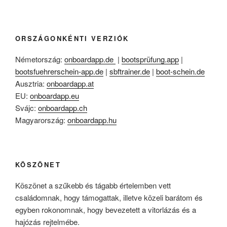
ORSZÁGONKÉNTI VERZIÓK
Németország:
onboardapp.de
|
bootsprüfung.app
|
bootsfuehrerschein-app.de
|
sbftrainer.de
|
boot-schein.de
Ausztria:
onboardapp.at
EU:
onboardapp.eu
Svájc:
onboardapp.ch
Magyarország:
onboardapp.hu
KÖSZÖNET
Köszönet a szűkebb és tágabb értelemben vett
családomnak, hogy támogattak, illetve közeli barátom és
egyben rokonomnak, hogy bevezetett a vitorlázás és a
hajózás rejtelmébe.