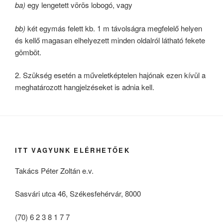
ba)
egy lengetett vörös lobogó, vagy
bb)
két egymás felett kb. 1 m távolságra megfelelő helyen
és kellő magasan elhelyezett minden oldalról látható fekete
gömböt.
2. Szükség esetén a műveletképtelen hajónak ezen kívül a
meghatározott hangjelzéseket is adnia kell.
ITT VAGYUNK ELÉRHETŐEK
Takács Péter Zoltán e.v.
Sasvári utca 46, Székesfehérvár, 8000
(70) 6 2 3 8 1 7 7