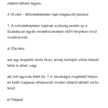
oldalról látható legyen.
3.18 cikk – Műveletképtelen hajó kiegészítő jelzései
1. A műveletképtelen hajónak szükség esetén az e
Szabályzat egyéb rendelkezéseiben előírt fényeken kívül
mutatnia kell:
a)
Éjszaka:
aa)
egy lengetett vörös fényt, amely kishajón vörös helyett
fehér is lehet, vagy
ab)
két egymás felett kb. 1 m távolságra megfelelő helyen
és kellő magasan elhelyezett minden oldalról látható vörös
fényt.
b)
Nappal: