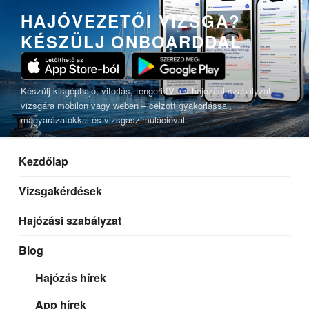
Tartalomhoz
HAJÓVEZETŐI VIZSGA?
KÉSZÜLJ ONBOARDDAL
Készülj kisgéphajó, vitorlás, tengeri IV. és hajózási szabályzat
vizsgára mobilon vagy weben – célzott gyakorlással,
magyarázatokkal és vizsgaszimulációval.
Kezdőlap
Vizsgakérdések
Hajózási szabályzat
Blog
Hajózás hírek
App hírek