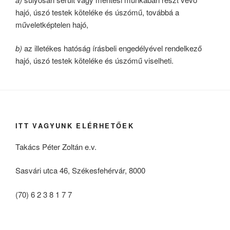
hajó, úszó testek köteléke és úszómű, továbbá a
műveletképtelen hajó,
b)
az illetékes hatóság írásbeli engedélyével rendelkező
hajó, úszó testek köteléke és úszómű viselheti.
ITT VAGYUNK ELÉRHETŐEK
Takács Péter Zoltán e.v.
Sasvári utca 46, Székesfehérvár, 8000
(70) 6 2 3 8 1 7 7