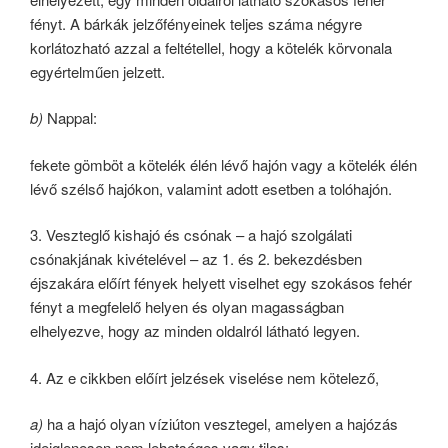
fényt. A bárkák jelzőfényeinek teljes száma négyre
korlátozható azzal a feltétellel, hogy a kötelék körvonala
egyértelműen jelzett.
b)
Nappal:
fekete gömböt a kötelék élén lévő hajón vagy a kötelék élén
lévő szélső hajókon, valamint adott esetben a tolóhajón.
3. Veszteglő kishajó és csónak – a hajó szolgálati
csónakjának kivételével – az 1. és 2. bekezdésben
éjszakára előírt fények helyett viselhet egy szokásos fehér
fényt a megfelelő helyen és olyan magasságban
elhelyezve, hogy az minden oldalról látható legyen.
4. Az e cikkben előírt jelzések viselése nem kötelező,
a)
ha a hajó olyan víziúton vesztegel, amelyen a hajózás
ideiglenesen nem lehetséges vagy tilos;