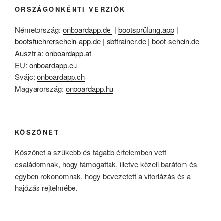
ORSZÁGONKÉNTI VERZIÓK
Németország:
onboardapp.de
|
bootsprüfung.app
|
bootsfuehrerschein-app.de
|
sbftrainer.de
|
boot-schein.de
Ausztria:
onboardapp.at
EU:
onboardapp.eu
Svájc:
onboardapp.ch
Magyarország:
onboardapp.hu
KÖSZÖNET
Köszönet a szűkebb és tágabb értelemben vett
családomnak, hogy támogattak, illetve közeli barátom és
egyben rokonomnak, hogy bevezetett a vitorlázás és a
hajózás rejtelmébe.