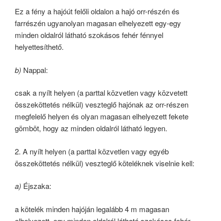
Ez a fény a hajóút felőli oldalon a hajó orr-részén és
farrészén ugyanolyan magasan elhelyezett egy-egy
minden oldalról látható szokásos fehér fénnyel
helyettesíthető.
b)
Nappal:
csak a nyílt helyen (a parttal közvetlen vagy közvetett
összeköttetés nélkül) veszteglő hajónak az orr-részen
megfelelő helyen és olyan magasan elhelyezett fekete
gömböt, hogy az minden oldalról látható legyen.
2. A nyílt helyen (a parttal közvetlen vagy egyéb
összeköttetés nélkül) veszteglő köteléknek viselnie kell:
a)
Éjszaka:
a kötelék minden hajóján legalább 4 m magasan
elhelyezett, egy minden oldalról látható szokásos fehér