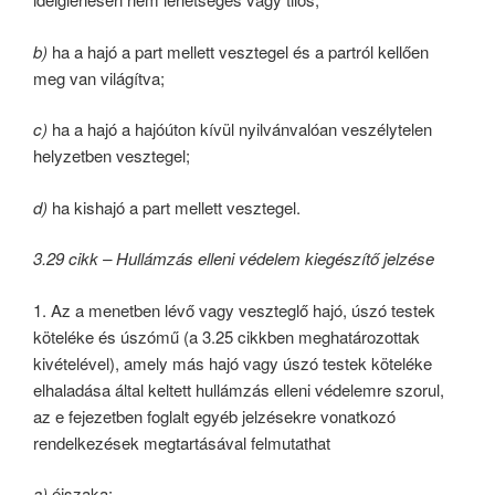
b)
ha a hajó a part mellett vesztegel és a partról kellően
meg van világítva;
c)
ha a hajó a hajóúton kívül nyilvánvalóan veszélytelen
helyzetben vesztegel;
d)
ha kishajó a part mellett vesztegel.
3.29 cikk – Hullámzás elleni védelem kiegészítő jelzése
1. Az a menetben lévő vagy veszteglő hajó, úszó testek
köteléke és úszómű (a 3.25 cikkben meghatározottak
kivételével), amely más hajó vagy úszó testek köteléke
elhaladása által keltett hullámzás elleni védelemre szorul,
az e fejezetben foglalt egyéb jelzésekre vonatkozó
rendelkezések megtartásával felmutathat
a)
éjszaka: