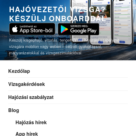
Tartalomhoz
HAJÓVEZETŐI VIZSGA?
KÉSZÜLJ ONBOARDDAL
Készülj kisgéphajó, vitorlás, tengeri IV. és hajózási szabályzat
vizsgára mobilon vagy weben – célzott gyakorlással,
magyarázatokkal és vizsgaszimulációval.
Kezdőlap
Vizsgakérdések
Hajózási szabályzat
Blog
Hajózás hírek
App hírek