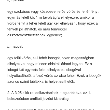
egy szokásos vagy közepesen erős vörös és fehér fényt,
egymás felett kb. 1 m távolságra elhelyezve, amikor a
vörös fényt a fehér felett úgy kell elhelyezni, hogy ezek a
fények jól láthatók, és más fényekkel
összetéveszthetetlenek legyenek;
b)
nappal:
egy felül vörös, alul fehér lobogót, olyan magasságban
elhelyezve, hogy minden oldalról látható legyen. Ez a
lobogó két egymás felett elhelyezett lobogóval
helyettesíthető, a felső vörös az alsó fehér. Ezek a lobogók
azonos színű táblákkal is helyettesíthetők.
2. A 3.25 cikk rendelkezéseinek megtartásával az 1.
bekezdésben említett jelzést kizárólag
a)
súlyosan sérült vagy mentési munkában részt vevő