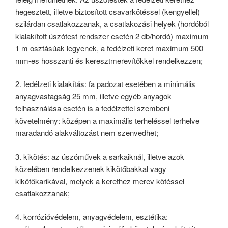
hegesztett, illetve biztosított csavarkötéssel (kengyellel)
szilárdan csatlakozzanak, a csatlakozási helyek (hordóból
kialakított úszótest rendszer esetén 2 db/hordó) maximum
1 m osztásúak legyenek, a fedélzeti keret maximum 500
mm-es hosszanti és keresztmerevítőkkel rendelkezzen;
2. fedélzeti kialakítás: fa padozat esetében a minimális
anyagvastagság 25 mm, illetve egyéb anyagok
felhasználása esetén is a fedélzettel szembeni
követelmény: középen a maximális terheléssel terhelve
maradandó alakváltozást nem szenvedhet;
3. kikötés: az úszóművek a sarkaiknál, illetve azok
közelében rendelkezzenek kikötőbakkal vagy
kikötőkarikával, melyek a kerethez merev kötéssel
csatlakozzanak;
4. korrózióvédelem, anyagvédelem, esztétika: