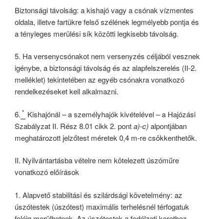
Biztonsági távolság: a kishajó vagy a csónak vízmentes
oldala, illetve fartükre felső szélének legmélyebb pontja és
a tényleges merülési sík közötti legkisebb távolság.
5. Ha versenycsónakot nem versenyzés céljából vesznek
igénybe, a biztonsági távolság és az alapfelszerelés (II-2.
melléklet) tekintetében az egyéb csónakra vonatkozó
rendelkezéseket kell alkalmazni.
*
6.
Kishajónál – a személyhajók kivételével – a Hajózási
Szabályzat II. Rész 8.01 cikk 2. pont
a)-c)
alpontjában
meghatározott jelzőtest méretek 0,4 m-re csökkenthetők.
II. Nyilvántartásba vételre nem kötelezett úszóműre
vonatkozó előírások
1. Alapvető stabilitási és szilárdsági követelmény: az
úszótestek (úszótest) maximális terhelésnél térfogatuk
feléig merülhetnek. Az úszótestek a fedélzeti kerethez