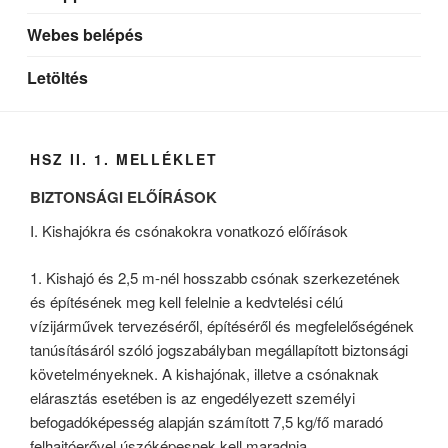
Webes belépés
Letöltés
HSZ II. 1. MELLÉKLET
BIZTONSÁGI ELŐÍRÁSOK
I. Kishajókra és csónakokra vonatkozó előírások
1. Kishajó és 2,5 m-nél hosszabb csónak szerkezetének
és építésének meg kell felelnie a kedvtelési célú
vízijárművek tervezéséről, építéséről és megfelelőségének
tanúsításáról szóló jogszabályban megállapított biztonsági
követelményeknek. A kishajónak, illetve a csónaknak
elárasztás esetében is az engedélyezett személyi
befogadóképesség alapján számított 7,5 kg/fő maradó
felhajtóerővel úszóképesnek kell maradnia.