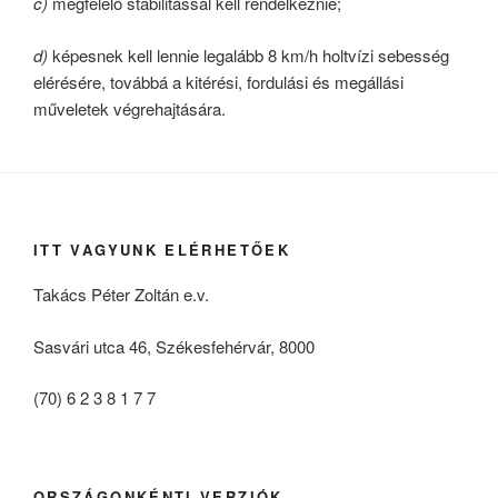
c)
megfelelő stabilitással kell rendelkeznie;
d)
képesnek kell lennie legalább 8 km/h holtvízi sebesség
elérésére, továbbá a kitérési, fordulási és megállási
műveletek végrehajtására.
ITT VAGYUNK ELÉRHETŐEK
Takács Péter Zoltán e.v.
Sasvári utca 46, Székesfehérvár, 8000
(70) 6 2 3 8 1 7 7
ORSZÁGONKÉNTI VERZIÓK