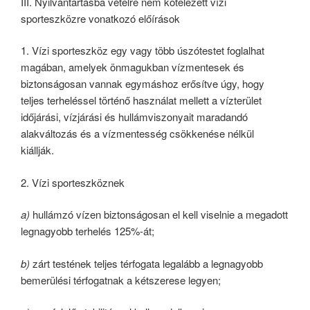
III. Nyilvántartásba vételre nem kötelezett vízi
sporteszközre vonatkozó előírások
1. Vízi sporteszköz egy vagy több úszótestet foglalhat
magában, amelyek önmagukban vízmentesek és
biztonságosan vannak egymáshoz erősítve úgy, hogy
teljes terheléssel történő használat mellett a vízterület
időjárási, vízjárási és hullámviszonyait maradandó
alakváltozás és a vízmentesség csökkenése nélkül
kiállják.
2. Vízi sporteszköznek
a)
hullámzó vízen biztonságosan el kell viselnie a megadott
legnagyobb terhelés 125%-át;
b)
zárt testének teljes térfogata legalább a legnagyobb
bemerülési térfogatnak a kétszerese legyen;