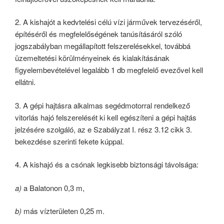
2. A kishajót a kedvtelési célú vízi járművek tervezéséről,
építéséről és megfelelőségének tanúsításáról szóló
jogszabályban megállapított felszerelésekkel, továbbá
üzemeltetési körülményeinek és kialakításának
figyelembevételével legalább 1 db megfelelő evezővel kell
ellátni.
3. A gépi hajtásra alkalmas segédmotorral rendelkező
vitorlás hajó felszerelését ki kell egészíteni a gépi hajtás
jelzésére szolgáló, az e Szabályzat I. rész 3.12 cikk 3.
bekezdése szerinti fekete kúppal.
4. A kishajó és a csónak legkisebb biztonsági távolsága:
a)
a Balatonon 0,3 m,
b)
más vízterületen 0,25 m.