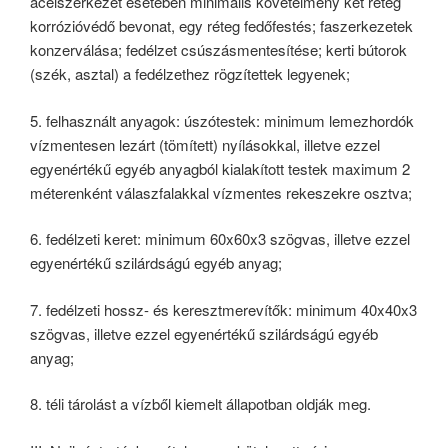
acélszerkezet esetében minimális követelmény két réteg
korrózióvédő bevonat, egy réteg fedőfestés; faszerkezetek
konzerválása; fedélzet csúszásmentesítése; kerti bútorok
(szék, asztal) a fedélzethez rögzítettek legyenek;
5. felhasznált anyagok: úszótestek: minimum lemezhordók
vízmentesen lezárt (tömített) nyílásokkal, illetve ezzel
egyenértékű egyéb anyagból kialakított testek maximum 2
méterenként válaszfalakkal vízmentes rekeszekre osztva;
6. fedélzeti keret: minimum 60x60x3 szögvas, illetve ezzel
egyenértékű szilárdságú egyéb anyag;
7. fedélzeti hossz- és keresztmerevítők: minimum 40x40x3
szögvas, illetve ezzel egyenértékű szilárdságú egyéb
anyag;
8. téli tárolást a vízből kiemelt állapotban oldják meg.