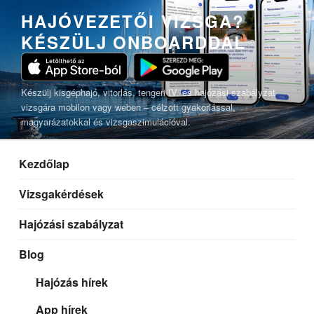
Tartalomhoz
HAJÓVEZETŐI VIZSGA?
KÉSZÜLJ ONBOARDDAL
Készülj kisgéphajó, vitorlás, tengeri IV. és hajózási szabályzat
vizsgára mobilon vagy weben – célzott gyakorlással,
magyarázatokkal és vizsgaszimulációval.
Kezdőlap
Vizsgakérdések
Hajózási szabályzat
Blog
Hajózás hírek
App hírek