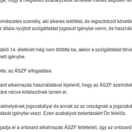
mészetes személy, aki sikeres letöltést, és regisztrációt követ
z általa nyújtott szolgáltatást jogosult igénybe venni, és haszná
lő 14. életévét még nem töltötte be, akkor a szolgáltatást tör
eti igénybe.
ötte, az ÁSZF elfogadása
rd alkalmazás használatával kijelenti, hogy az ÁSZF szerintiek
ára nézve kötelezőnek ismeri el.
lakhelyének jogszabályai és annak az az országnak a jogszabál
tását igénybe veszi. Ezen szabályok betartásáért Ön felelős.
dja el a onboard alkalmazás ÁSZF feltételeit, úgy az onboar