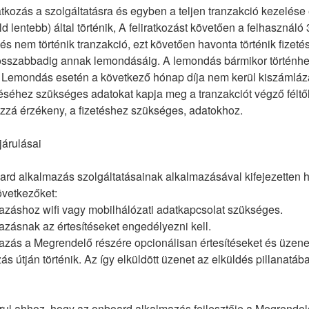
ratkozás a szolgáltatásra és egyben a teljen tranzakció kezelése
 lentebb) által történik, A feliratkozást követően a felhasználó
és nem történik tranzakció, ezt követően havonta történik fizeté
sszabbadig annak lemondásáig. A lemondás bármikor történhet 
.. Lemondás esetén a következő hónap díja nem kerül kiszámlá
éhez szükséges adatokat kapja meg a tranzakciót végző féltő
zzá érzékeny, a fizetéshez szükséges, adatokhoz.
árulásai
d alkalmazás szolgáltatásainak alkalmazásával kifejezetten ho
övetkezőket:
azáshoz wifi vagy mobilhálózati adatkapcsolat szükséges.
zásnak az értesítéseket engedélyezni kell.
azás a Megrendelő részére opcionálisan értesítéseket és üzene
s útján történik. Az így elküldött üzenet az elküldés pillanatáb
ul ahhoz, hogy az onboard alkalmazás fejlesztője a Megrendel