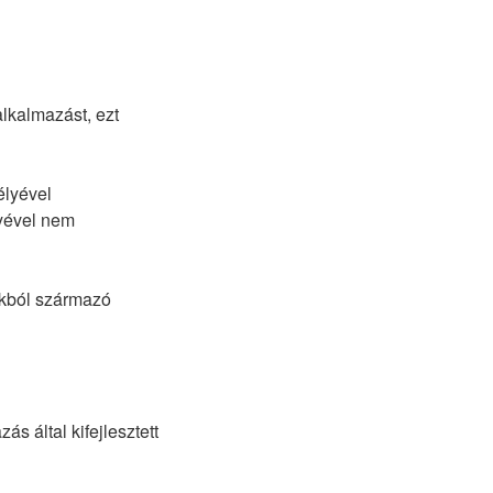
alkalmazást, ezt
élyével
lyével nem
okból származó
s által kifejlesztett