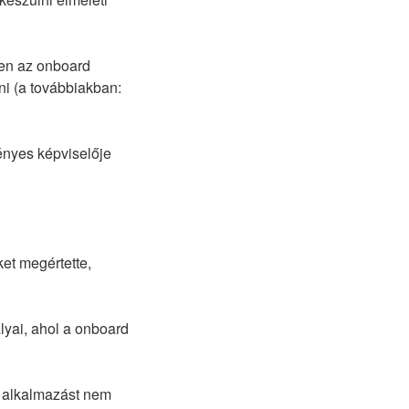
ően az onboard
lni (a továbbiakban:
vényes képviselője
et megértette,
yai, ahol a onboard
d alkalmazást nem