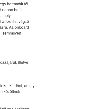
 egy harmadik fél,
 3 napon belül
s, mely
a fizetést végző
zásra. Az onboard
l, semmilyen
zzájárul, illetve
teket küldhet, amely
an közöltnek
őről opcionálisan