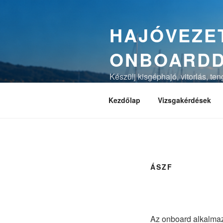
Tartalomhoz
HAJÓVEZET
ONBOARD
Készülj kisgéphajó, vitorlás, te
magyarázatokkal és vizsgaszimu
Kezdőlap
Vizsgakérdések
ÁSZF
Az onboard alkalmaz