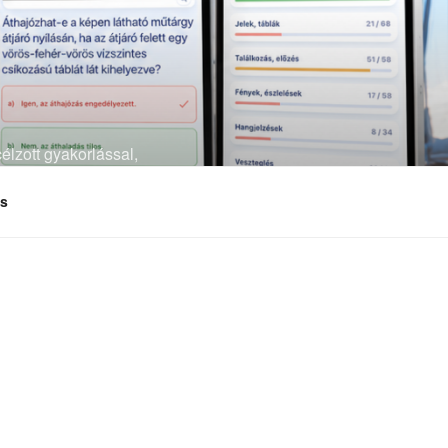
élzott gyakorlással,
és