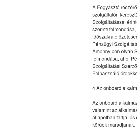
A Fogyasztó részérő
szolgáltatón kereszt
Szolgáltatással érint
szerinti felmondása, 
időszakra előzetesen
Pénzügyi Szolgáltatá
Amennyiben olyan Szo
felmondása, ahol Pén
Szolgáltatási Szerz
Felhasználó érdekkö
4 Az onboard alkalm
Az onboard alkalmazá
valamint az alkalma
állapotban tartja, és
körűek maradjanak.