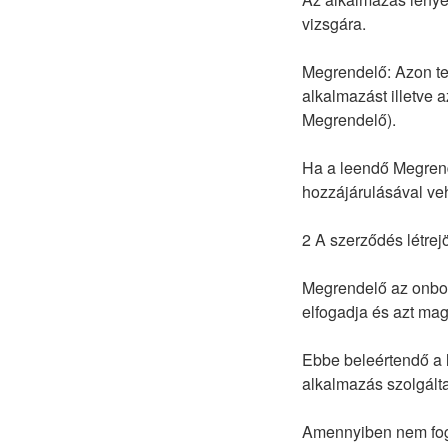
vizsgára.
Megrendelő: Azon ter
alkalmazást illetve a
Megrendelő).
Ha a leendő Megrende
hozzájárulásával veh
2 A szerződés létrej
Megrendelő az onboa
elfogadja és azt mag
Ebbe beleértendő a 
alkalmazás szolgálta
Amennyiben nem foga