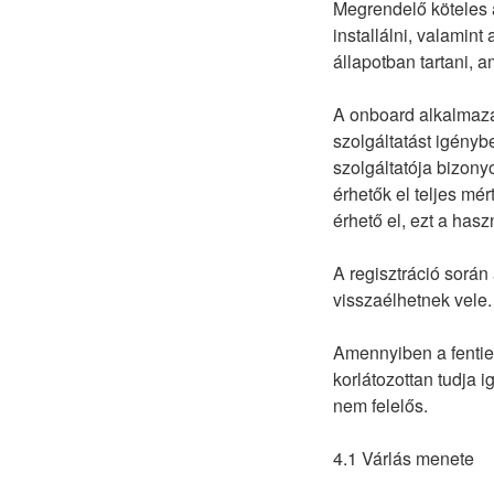
Megrendelő köteles a
installálni, valamin
állapotban tartani, 
A onboard alkalmazá
szolgáltatást igényb
szolgáltatója bizony
érhetők el teljes m
érhető el, ezt a has
A regisztráció során 
visszaélhetnek vele.
Amennyiben a fentie
korlátozottan tudja 
nem felelős.
4.1 Várlás menete