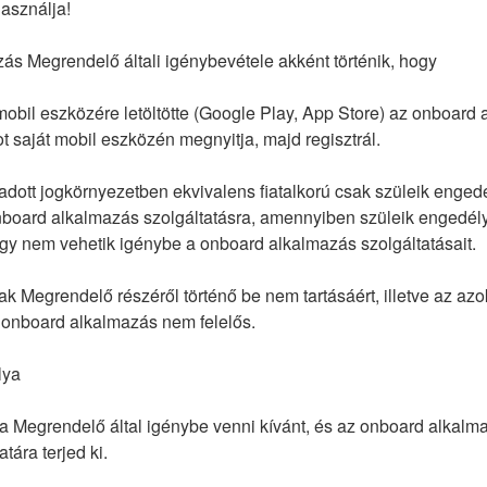
asználja!
ás Megrendelő általi igénybevétele akként történik, hogy
obil eszközére letöltötte (Google Play, App Store) az onboard 
 saját mobil eszközén megnyitja, majd regisztrál.
z adott jogkörnyezetben ekvivalens fiatalkorú csak szüleik enged
onboard alkalmazás szolgáltatásra, amennyiben szüleik engedé
gy nem vehetik igénybe a onboard alkalmazás szolgáltatásait.
k Megrendelő részéről történő be nem tartásáért, illetve az az
a onboard alkalmazás nem felelős.
lya
 Megrendelő által igénybe venni kívánt, és az onboard alkalmazá
tára terjed ki.