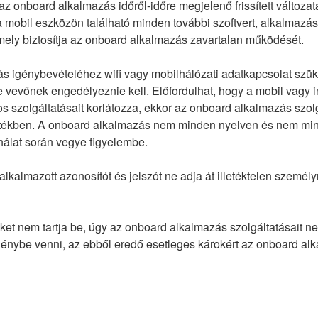
z onboard alkalmazás időről-időre megjelenő frissített változa
t a mobil eszközön található minden további szoftvert, alkalmazá
amely biztosítja az onboard alkalmazás zavartalan működését.
s igénybevételéhez wifi vagy mobilhálózati adatkapcsolat szük
e vevőnek engedélyeznie kell. Előfordulhat, hogy a mobil vagy i
os szolgáltatásait korlátozza, ekkor az onboard alkalmazás szol
értékben. A onboard alkalmazás nem minden nyelven és nem m
ználat során vegye figyelembe.
alkalmazott azonosítót és jelszót ne adja át illetéktelen személ
ket nem tartja be, úgy az onboard alkalmazás szolgáltatásait n
igénybe venni, az ebből eredő esetleges károkért az onboard alk