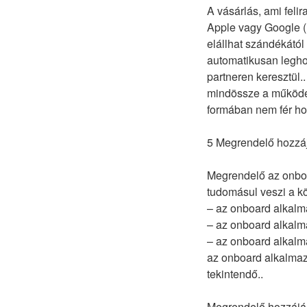
A vásárlás, ami feli
Apple vagy Google (ld
elállhat szándékától 
automatikusan legho
partneren keresztül
mindössze a működés
formában nem fér ho
5 Megrendelő hozzáj
Megrendelő az onboar
tudomásul veszi a k
– az onboard alkalm
– az onboard alkalma
– az onboard alkalm
az onboard alkalmazá
tekintendő..
Megrendelő hozzájár