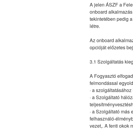
A jelen ÁSZF a Felek
onboard alkalmazás t
tekintetében pedig a
létre.
Az onboard alkalmazá
opcióját előzetes be
3.1 Szolgáltatás kieg
A Fogyasztó elfogadj
felmondással egyold
· a szolgáltatásához 
· a Szolgáltató háló
teljesítményvesztéshe
· a Szolgáltató más 
felhasználó-élmény
vezet,. A fenti okok 