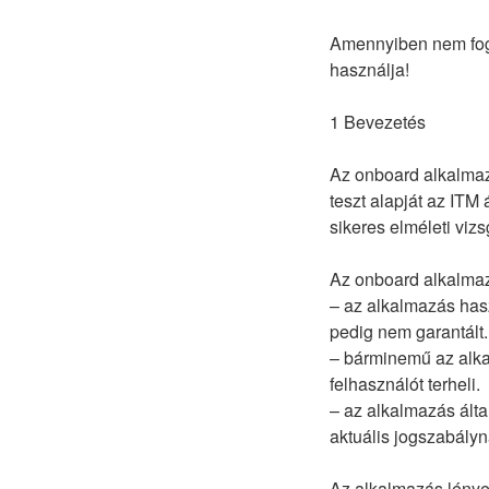
Amennyiben nem foga
használja!
1 Bevezetés
Az onboard alkalmazá
teszt alapját az ITM 
sikeres elméleti vizsg
Az onboard alkalmaz
– az alkalmazás has
pedig nem garantált.
– bárminemű az alkal
felhasználót terheli.
– az alkalmazás álta
aktuális jogszabályn
Az alkalmazás lényeg