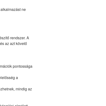
 alkalmazást ne
észítő rendszer. A
 és az azt követő
ormációk pontossága
elelősség a
ezhetnek, mindig az
készülni elméleti