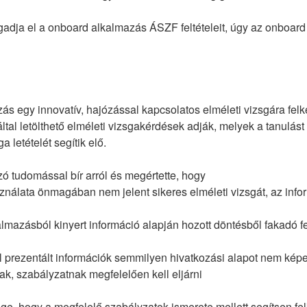
dja el a onboard alkalmazás ÁSZF feltételeit, úgy az onboard
s egy innovatív, hajózással kapcsolatos elméleti vizsgára felk
által letölthető elméleti vizsgakérdések adják, melyek a tanulást
a letételét segítik elő.
ó tudomással bír arról és megértette, hogy
ználata önmagában nem jelent sikeres elméleti vizsgát, az inf
mazásból kinyert információ alapján hozott döntésből fakadó f
l prezentált információk semmilyen hivatkozási alapot nem kép
ak, szabályzatnak megfelelően kell eljárni
e, hogy a megfelelő szabályzatok ismerete mellett segítsen fel