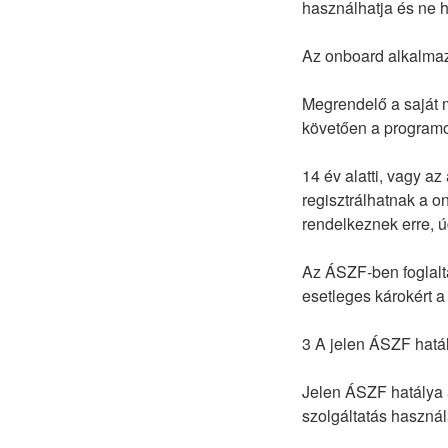
használhatja és ne h
Az onboard alkalmaz
Megrendelő a saját m
követően a programot
14 év alatti, vagy a
regisztrálhatnak a 
rendelkeznek erre, ú
Az ÁSZF-ben foglalta
esetleges károkért 
3 A jelen ÁSZF hatá
Jelen ÁSZF hatálya a
szolgáltatás használa