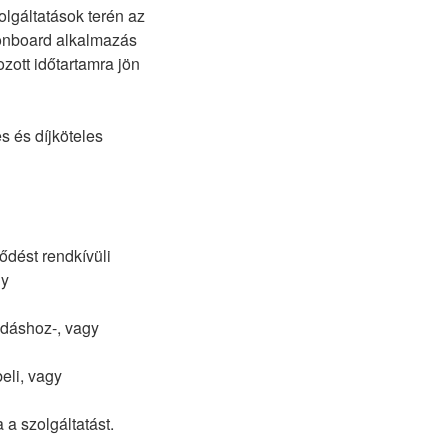
olgáltatások terén az
 onboard alkalmazás
zott időtartamra jön
s és díjköteles
ődést rendkívüli
ly
adáshoz-, vagy
eli, vagy
a a szolgáltatást.