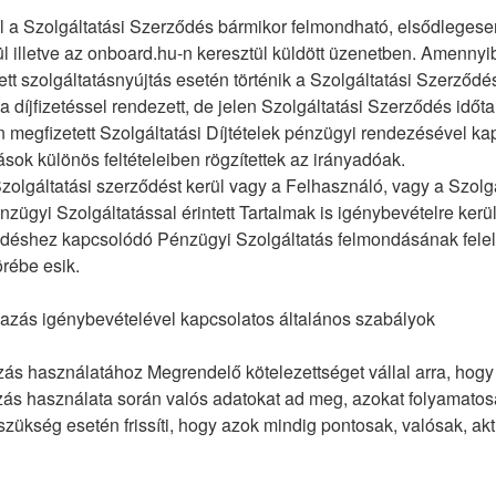
l a Szolgáltatási Szerződés bármikor felmondható, elsődlegese
ül illetve az onboard.hu-n keresztül küldött üzenetben. Amenny
ett szolgáltatásnyújtás esetén történik a Szolgáltatási Szerződés
a díjfizetéssel rendezett, de jelen Szolgáltatási Szerződés időt
 megfizetett Szolgáltatási Díjtételek pénzügyi rendezésével ka
sok különös feltételeiben rögzítettek az irányadóak.
lgáltatási szerződést kerül vagy a Felhasználó, vagy a Szolgá
zügyi Szolgáltatással érintett Tartalmak is igénybevételre kerül
ődéshez kapcsolódó Pénzügyi Szolgáltatás felmondásának fele
rébe esik.
azás igénybevételével kapcsolatos általános szabályok
s használatához Megrendelő kötelezettséget vállal arra, hogy a
zás használata során valós adatokat ad meg, azokat folyamatos
 szükség esetén frissíti, hogy azok mindig pontosak, valósak, akt