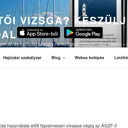
ŐI VIZSGA? KÉSZÜLJ
DAL
ngeri IV. és hajózási szabályzat vizsgára mobilon vagy weben – c
lációval.
Hajózási szabályzat
Blog
Webes belépés
Letölt
ás használata előtt figyelmesen olvassa végig az ÁSZF-t!