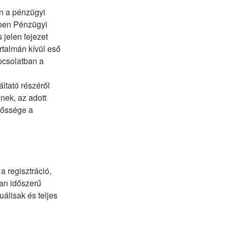
n a pénzügyi
iben Pénzügyi
 jelen fejezet
artalmán kívül eső
pcsolatban a
ltató részéről
nek, az adott
lőssége a
 regisztráció,
an időszerű
uálisak és teljes