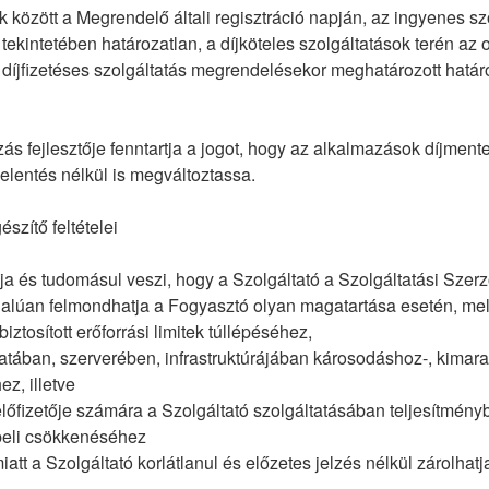
 között a Megrendelő általi regisztráció napján, az ingyenes sz
ekintetében határozatlan, a díjköteles szolgáltatások terén az
 díjfizetéses szolgáltatás megrendelésekor meghatározott határo
s fejlesztője fenntartja a jogot, hogy az alkalmazások díjmente
jelentés nélkül is megváltoztassa.
észítő feltételei
a és tudomásul veszi, hogy a Szolgáltató a Szolgáltatási Szerz
alúan felmondhatja a Fogyasztó olyan magatartása esetén, me
biztosított erőforrási limitek túllépéséhez,
zatában, szerverében, infrastruktúrájában károsodáshoz-, kimar
z, illetve
előfizetője számára a Szolgáltató szolgáltatásában teljesítményb
beli csökkenéséhez
miatt a Szolgáltató korlátlanul és előzetes jelzés nélkül zárolhatj