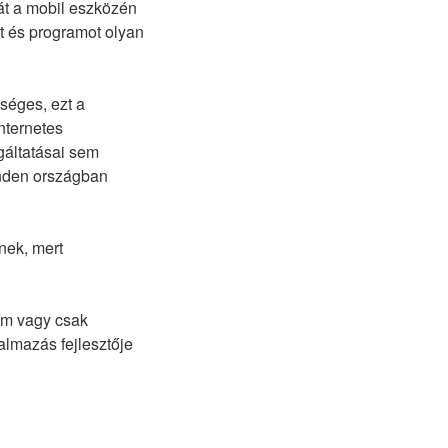
tát a mobil eszközén
st és programot olyan
séges, ezt a
nternetes
gáltatásai sem
inden országban
ynek, mert
em vagy csak
almazás fejlesztője