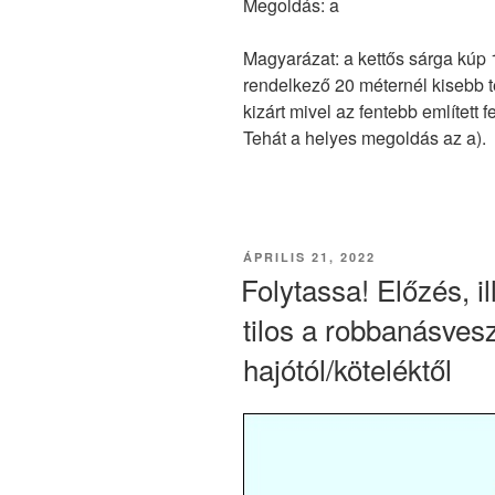
Megoldás: a
Magyarázat: a kettős sárga kúp 1
rendelkező 20 méternél kisebb te
kizárt mivel az fentebb említett 
Tehát a helyes megoldás az a).
BEKÜLDVE:
ÁPRILIS 21, 2022
Folytassa! Előzés, il
tilos a robbanásvesz
hajótól/köteléktől