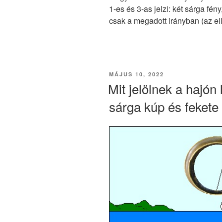
1-es és 3-as jelzi: két sárga fén
csak a megadott irányban (az ell
BEKÜLDVE:
MÁJUS 10, 2022
Mit jelölnek a hajón 
sárga kúp és fekete 