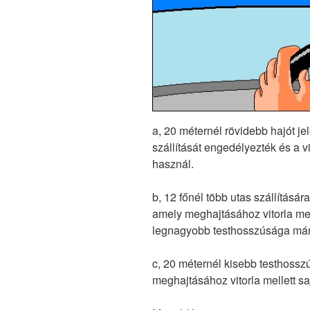
a, 20 méternél rövidebb hajót je
szállítását engedélyezték és a vi
használ.
b, 12 főnél több utas szállításár
amely meghajtásához vitorla mell
legnagyobb testhosszúsága már
c, 20 méternél kisebb testhosszú
meghajtásához vitorla mellett saj