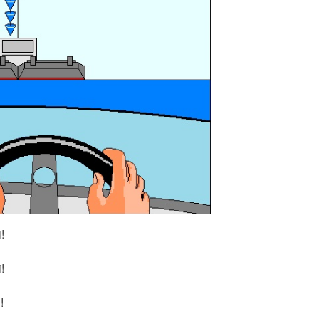
!
!
!