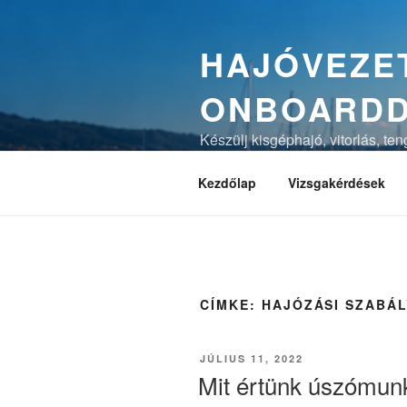
Tartalomhoz
HAJÓVEZET
ONBOARD
Készülj kisgéphajó, vitorlás, te
magyarázatokkal és vizsgaszimu
Kezdőlap
Vizsgakérdések
CÍMKE:
HAJÓZÁSI SZABÁL
BEKÜLDVE:
JÚLIUS 11, 2022
Mit értünk úszómunk