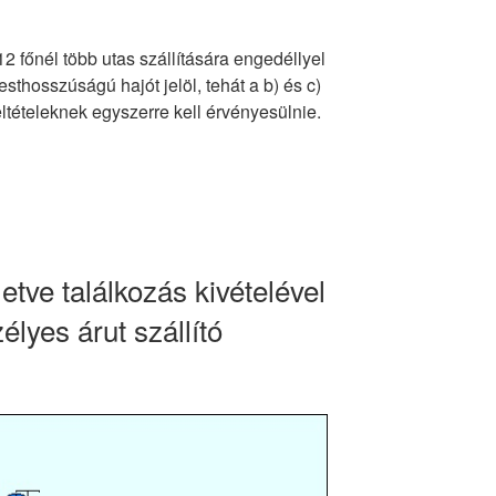
2 főnél több utas szállítására engedéllyel
sthosszúságú hajót jelöl, tehát a b) és c)
feltételeknek egyszerre kell érvényesülnie.
letve találkozás kivételével
élyes árut szállító