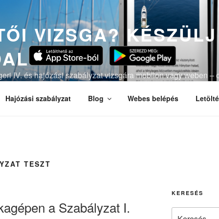
ŐI VIZSGA? KÉSZÜLJ
DAL
ngeri IV. és hajózási szabályzat vizsgára mobilon vagy weben – c
lációval.
Hajózási szabályzat
Blog
Webes belépés
Letölt
YZAT TESZT
KERESÉS
agépen a Szabályzat I.
Keresés