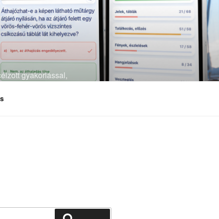
élzott gyakorlással,
és
Keresés