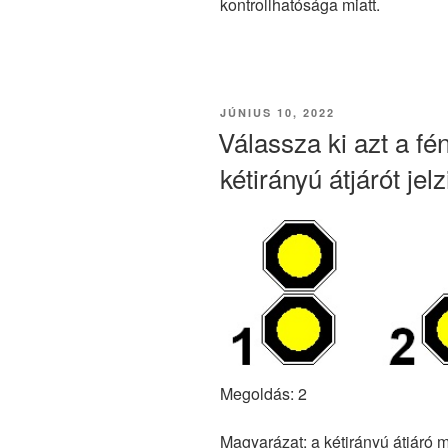
kontrollhatósága miatt.
BEKÜLDVE:
JÚNIUS 10, 2022
Válassza ki azt a fé
kétirányú átjárót jelz
Megoldás: 2
Magyarázat: a kétirányú átjáró m