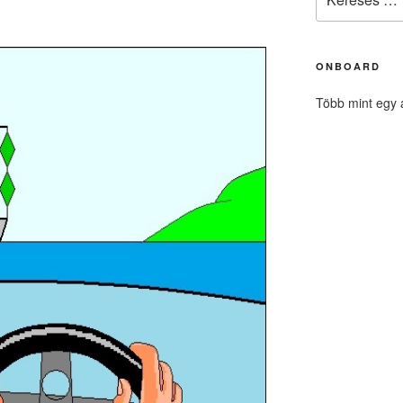
a
következő
kifejezésre:
ONBOARD
Több mint egy 