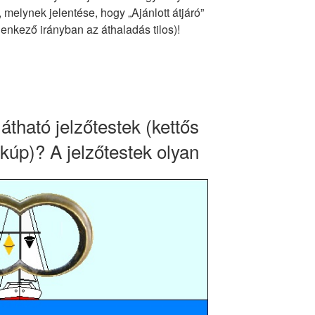
y, melynek jelentése, hogy „Ajánlott átjáró”
enkező irányban az áthaladás tilos)!
látható jelzőtestek (kettős
kúp)? A jelzőtestek olyan