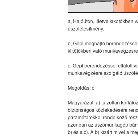
a, Hajóúton, illetve kikötőkben
úszólétesítmény.
b, Gépi meghajtó berendezéssel 
kikötőkben való munkavégzésre 
c, Gépi berendezéssel ellátott ví
munkavégzésre szolgáló úszólé
Megoldás: c
Magyarázat: a) túlzottan korlátoz
biztonságos közlekedésére rend
paraméterekkel rendelkező része
azonban az úszómunkagép bárhol
b) és a c). A b) kizárt mivel a 