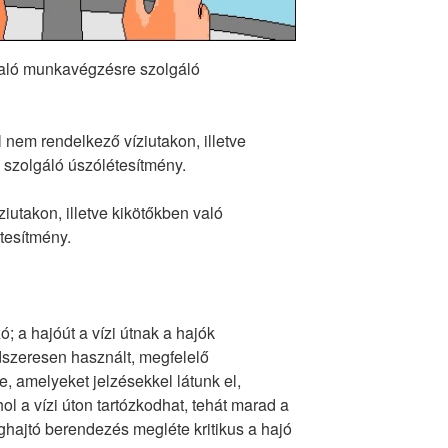
 való munkavégzésre szolgáló
nem rendelkező víziutakon, illetve
szolgáló úszólétesítmény.
ziutakon, illetve kikötőkben való
tesítmény.
ó; a hajóút a vízi útnak a hajók
szeresen használt, megfelelő
, amelyeket jelzésekkel látunk el,
 a vízi úton tartózkodhat, tehát marad a
meghajtó berendezés megléte kritikus a hajó