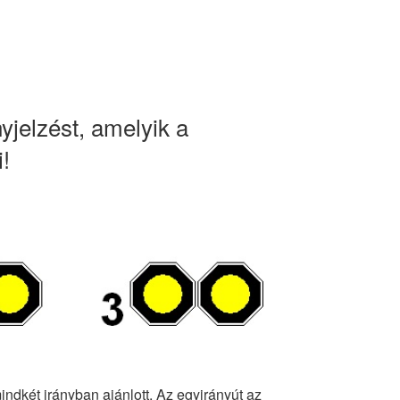
nyjelzést, amelyik a
i!
indkét irányban ajánlott. Az egyirányút az