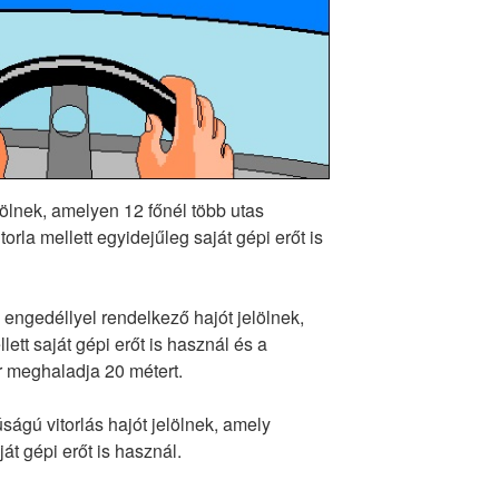
lölnek, amelyen 12 főnél több utas
torla mellett egyidejűleg saját gépi erőt is
a engedéllyel rendelkező hajót jelölnek,
ett saját gépi erőt is használ és a
 meghaladja 20 métert.
ságú vitorlás hajót jelölnek, amely
át gépi erőt is használ.