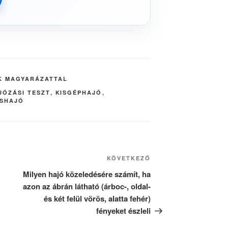
K MAGYARÁZATTAL
JÓZÁSI TESZT
,
KISGÉPHAJÓ
,
ISHAJÓ
Következő
KÖVETKEZŐ
bejegyzés
Milyen hajó közeledésére számít, ha
azon az ábrán látható (árboc-, oldal-
és két felül vörös, alatta fehér)
fényeket észleli