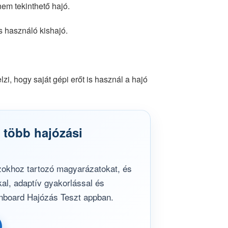
nem tekinthető hajó.
 is használó kishajó.
zi, hogy saját gépi erőt is használ a hajó
 több hajózási
okhoz tartozó magyarázatokat, és
kal, adaptív gyakorlással és
nboard Hajózás Teszt appban.