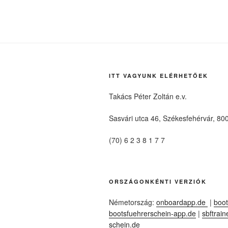
ITT VAGYUNK ELÉRHETŐEK
Takács Péter Zoltán e.v.
Sasvári utca 46, Székesfehérvár, 80
(70) 6 2 3 8 1 7 7
ORSZÁGONKÉNTI VERZIÓK
Németország:
onboardapp.de
|
boot
bootsfuehrerschein-app.de
|
sbftrain
schein.de