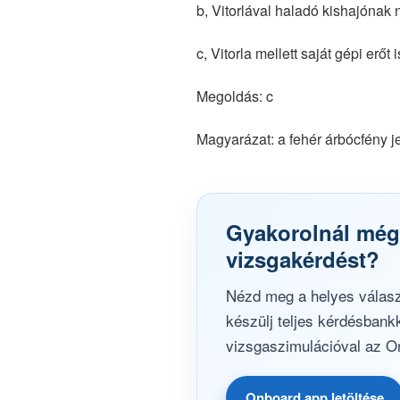
b, Vitorlával haladó kishajónak 
c, Vitorla mellett saját gépi erőt
Megoldás: c
Magyarázat: a fehér árbócfény jel
Gyakorolnál még
vizsgakérdést?
Nézd meg a helyes válasz
készülj teljes kérdésbank
vizsgaszimulációval az O
Onboard app letöltése