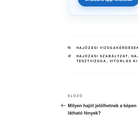
KATEGÓRIÁK
HAJÓZÁSI VIZSGAKÉRDÉSE
CÍMKÉK
HAJÓZÁSI SZABÁLYZAT
,
HA
TESZTVIZSGA
,
VITORLÁS K
Bejegyzés
Korábbi
ELŐZŐ
navigáció
bejegyzés
Milyen hajót jelölhetnek a képen
látható fények?