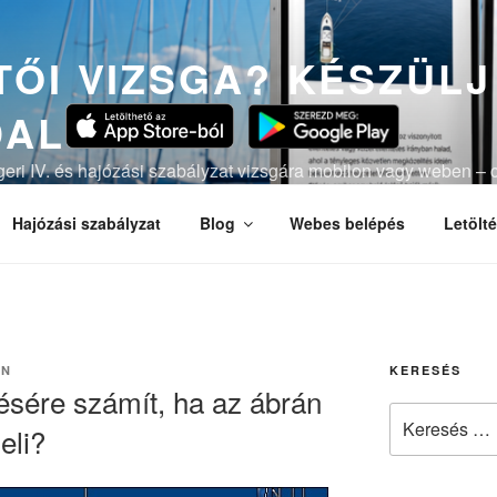
ŐI VIZSGA? KÉSZÜLJ
DAL
ngeri IV. és hajózási szabályzat vizsgára mobilon vagy weben – c
lációval.
Hajózási szabályzat
Blog
Webes belépés
Letölt
IN
KERESÉS
ésére számít, ha az ábrán
Keresés
eli?
a
következő
kifejezésre: