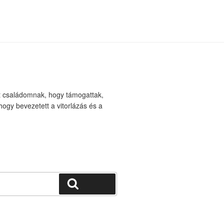
t családomnak, hogy támogattak,
ogy bevezetett a vitorlázás és a
Keresés