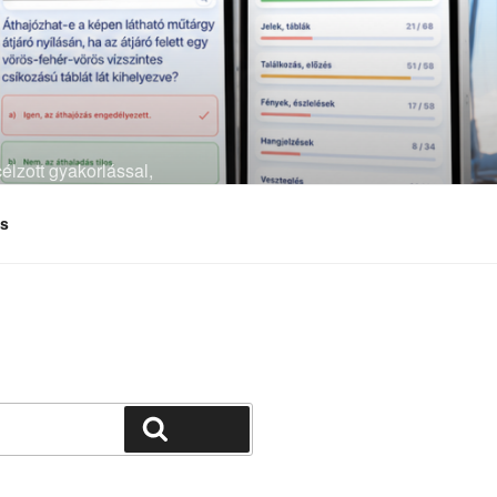
élzott gyakorlással,
és
Keresés