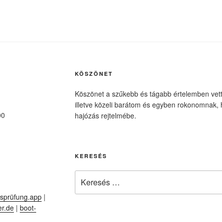
KÖSZÖNET
Köszönet a szűkebb és tágabb értelemben vet
illetve közeli barátom és egyben rokonomnak, h
00
hajózás rejtelmébe.
KERESÉS
Keresés
a
sprüfung.app
|
következő
er.de
|
boot-
kifejezésre: