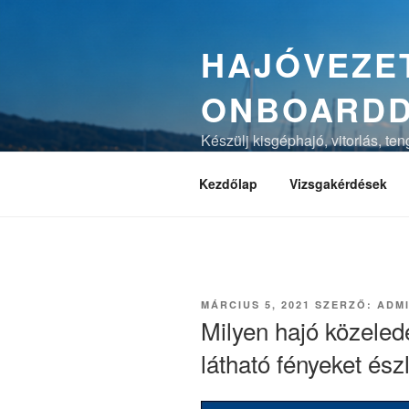
Tartalomhoz
HAJÓVEZET
ONBOARD
Készülj kisgéphajó, vitorlás, te
magyarázatokkal és vizsgaszimu
Kezdőlap
Vizsgakérdések
BEKÜLDVE:
MÁRCIUS 5, 2021
SZERZŐ:
ADM
Milyen hajó közeled
látható fényeket észl