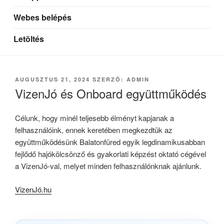
Webes belépés
Letöltés
BEKÜLDVE:
AUGUSZTUS 21, 2024
SZERZŐ:
ADMIN
VizenJó és Onboard együttműködés
Célunk, hogy minél teljesebb élményt kapjanak a
felhasználóink, ennek keretében megkezdtük az
együttműködésünk Balatonfüred egyik legdinamikusabban
fejlődő hajókölcsönző és gyakorlati képzést oktató cégével
a VizenJó-val, melyet minden felhasználónknak ajánlunk.
VizenJó.hu