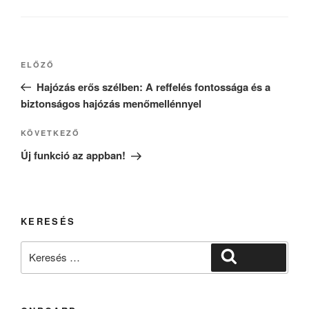
Bejegyzés
Korábbi
ELŐZŐ
navigáció
bejegyzés
Hajózás erős szélben: A reffelés fontossága és a
biztonságos hajózás menőmellénnyel
Következő
KÖVETKEZŐ
bejegyzés
Új funkció az appban!
KERESÉS
Keresés
Keresés
a
következő
kifejezésre: