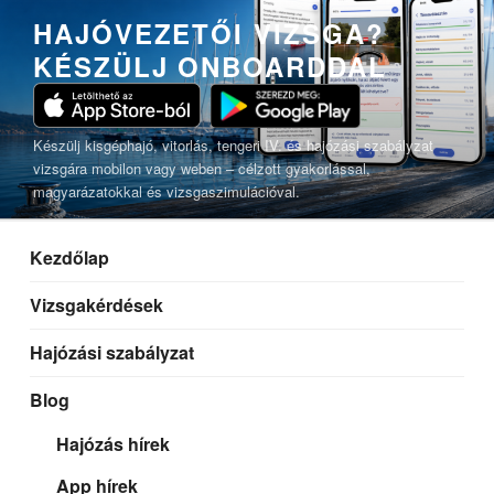
Tartalomhoz
HAJÓVEZETŐI VIZSGA?
KÉSZÜLJ ONBOARDDAL
Készülj kisgéphajó, vitorlás, tengeri IV. és hajózási szabályzat
vizsgára mobilon vagy weben – célzott gyakorlással,
magyarázatokkal és vizsgaszimulációval.
Kezdőlap
Vizsgakérdések
Hajózási szabályzat
Blog
Hajózás hírek
App hírek