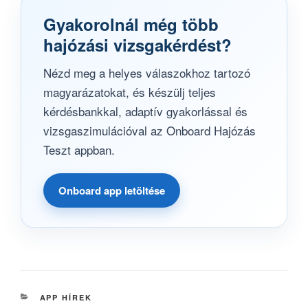
Gyakorolnál még több
hajózási vizsgakérdést?
Nézd meg a helyes válaszokhoz tartozó
magyarázatokat, és készülj teljes
kérdésbankkal, adaptív gyakorlással és
vizsgaszimulációval az Onboard Hajózás
Teszt appban.
Onboard app letöltése
KATEGÓRIÁK
APP HÍREK