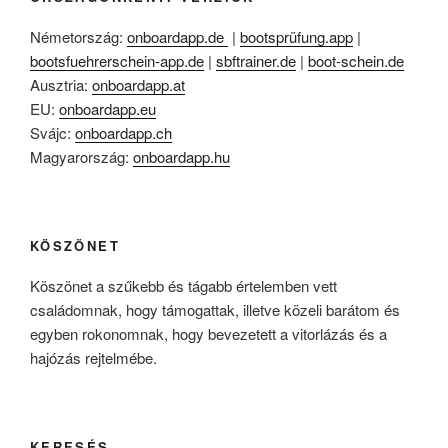
Németország:
onboardapp.de
|
bootsprüfung.app
|
bootsfuehrerschein-app.de
|
sbftrainer.de
|
boot-schein.de
Ausztria:
onboardapp.at
EU:
onboardapp.eu
Svájc:
onboardapp.ch
Magyarország:
onboardapp.hu
KÖSZÖNET
Köszönet a szűkebb és tágabb értelemben vett
családomnak, hogy támogattak, illetve közeli barátom és
egyben rokonomnak, hogy bevezetett a vitorlázás és a
hajózás rejtelmébe.
KERESÉS