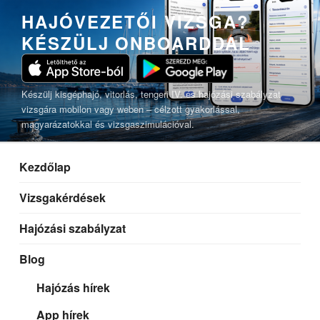
Tartalomhoz
HAJÓVEZETŐI VIZSGA?
KÉSZÜLJ ONBOARDDAL
Készülj kisgéphajó, vitorlás, tengeri IV. és hajózási szabályzat
vizsgára mobilon vagy weben – célzott gyakorlással,
magyarázatokkal és vizsgaszimulációval.
Kezdőlap
Vizsgakérdések
Hajózási szabályzat
Blog
Hajózás hírek
App hírek