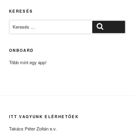
KERESÉS
Keresés
Keresés
a
következő
kifejezésre:
ONBOARD
Több mint egy app!
ITT VAGYUNK ELÉRHETŐEK
Takács Péter Zoltán e.v.