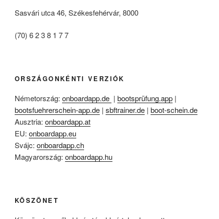
Sasvári utca 46, Székesfehérvár, 8000
(70) 6 2 3 8 1 7 7
ORSZÁGONKÉNTI VERZIÓK
Németország:
onboardapp.de
|
bootsprüfung.app
|
bootsfuehrerschein-app.de
|
sbftrainer.de
|
boot-schein.de
Ausztria:
onboardapp.at
EU:
onboardapp.eu
Svájc:
onboardapp.ch
Magyarország:
onboardapp.hu
KÖSZÖNET