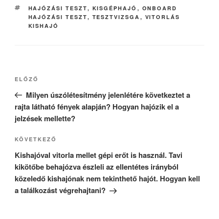
CÍMKÉK
HAJÓZÁSI TESZT
,
KISGÉPHAJÓ
,
ONBOARD
HAJÓZÁSI TESZT
,
TESZTVIZSGA
,
VITORLÁS
KISHAJÓ
Bejegyzés
Korábbi
ELŐZŐ
navigáció
bejegyzés
Milyen úszólétesítmény jelenlétére következtet a
rajta látható fények alapján? Hogyan hajózik el a
jelzések mellette?
Következő
KÖVETKEZŐ
bejegyzés
Kishajóval vitorla mellet gépi erőt is használ. Tavi
kikötőbe behajózva észleli az ellentétes irányból
közeledő kishajónak nem tekinthető hajót. Hogyan kell
a találkozást végrehajtani?