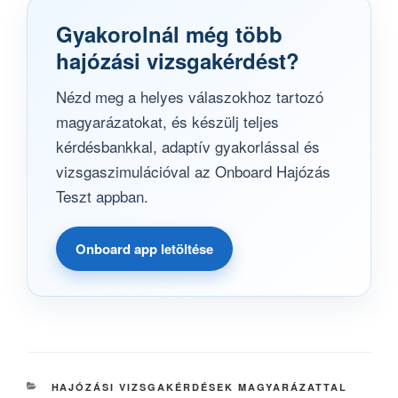
Gyakorolnál még több
hajózási vizsgakérdést?
Nézd meg a helyes válaszokhoz tartozó
magyarázatokat, és készülj teljes
kérdésbankkal, adaptív gyakorlással és
vizsgaszimulációval az Onboard Hajózás
Teszt appban.
Onboard app letöltése
KATEGÓRIÁK
HAJÓZÁSI VIZSGAKÉRDÉSEK MAGYARÁZATTAL